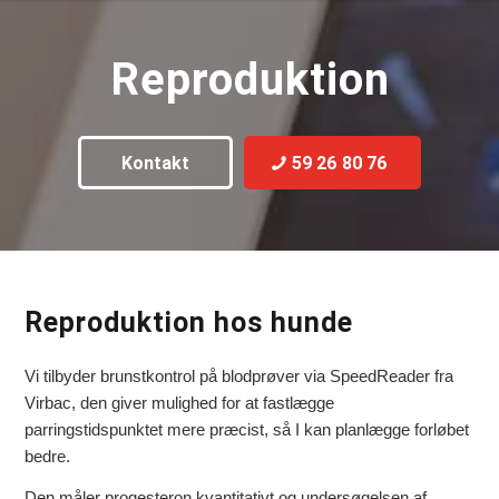
Reproduktion
Kontakt
59 26 80 76
Reproduktion hos hunde
Vi tilbyder brunstkontrol på blodprøver via SpeedReader fra
Virbac, den giver mulighed for at fastlægge
parringstidspunktet mere præcist, så I kan planlægge forløbet
bedre.
Den måler progesteron kvantitativt og undersøgelsen af