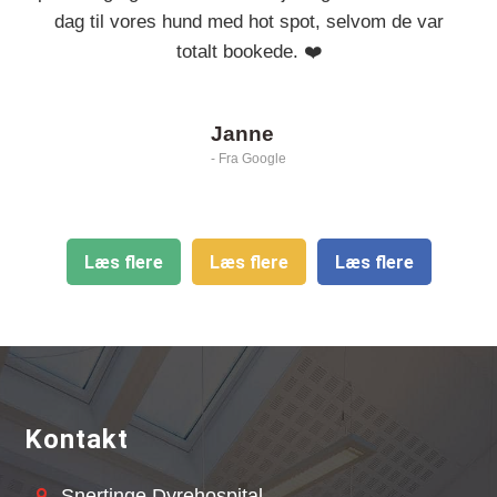
dag til vores hund med hot spot, selvom de var
totalt bookede. ❤️
Janne
- Fra Google
Læs flere
Læs flere
Læs flere
Kontakt
Snertinge Dyrehospital