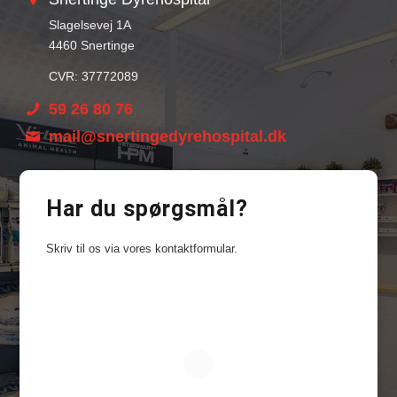
Slagelsevej 1A
4460 Snertinge
CVR: 37772089
59 26 80 76
mail@snertingedyrehospital.dk
Har du spørgsmål?
Skriv til os via vores kontaktformular.