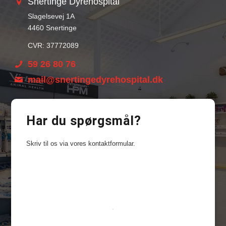
Snertinge Dyrehospital
Slagelsevej 1A
4460 Snertinge
CVR: 37772089
59 26 80 76
mail@snertingedyrehospital.dk
Har du spørgsmål?
Skriv til os via vores kontaktformular.