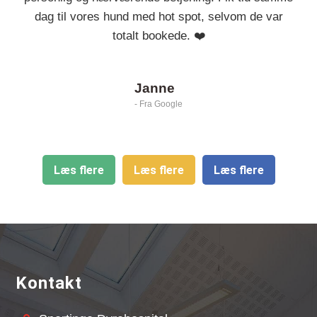
dag til vores hund med hot spot, selvom de var
totalt bookede. ❤️
Janne
- Fra Google
Læs flere
Læs flere
Læs flere
Kontakt