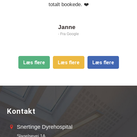
totalt bookede. ❤️
Janne
- Fra Google
Læs flere
Læs flere
Læs flere
Kontakt
Snertinge Dyrehospital
Slagelsevej 1A